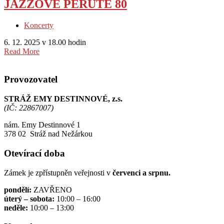
JAZZOVÉ PERUTĚ 80
Koncerty
6. 12. 2025 v 18.00 hodin
Read More
Provozovatel
STRÁŽ EMY DESTINNOVÉ, z.s.
(IČ: 22867007)
nám. Emy Destinnové 1
378 02 Stráž nad Nežárkou
Otevírací doba
Zámek je zpřístupněn veřejnosti v
červenci a srpnu.
pondělí:
ZAVŘENO
úterý – sobota:
10:00 – 16:00
neděle:
10:00 – 13:00